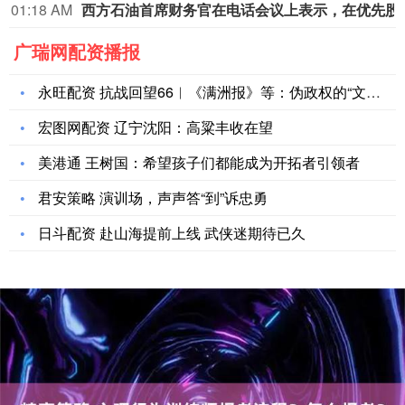
01:18 AM
西方石油首席财务官在电话会议上表示
广瑞网配资播报
永旺配资 抗战回望66︱《满洲报》等：伪政权的“文化殖民”
宏图网配资 辽宁沈阳：高粱丰收在望
美港通 王树国：希望孩子们都能成为开拓者引领者
君安策略 演训场，声声答“到”诉忠勇
日斗配资 赴山海提前上线 武侠迷期待已久