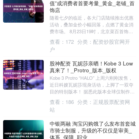
值”成消费者首要考量_黄金_老铺_首
饰店
随着七夕的临近，各大门店陆续推出优惠
活动，叠加金价小幅回落，点燃了黄金消
费市场。 8月23日19时，北京菜百首饰店
内金饰柜台前人头攒动。“马上就是七夕
查看：
172
分类：
配资炒股官网开
了，我们趁....
户
股神配资 瓦妮莎亲晒！Kobe 3 Low
真来了！_Protro_版本_版权
Kobe 3 Protro “HALO” 上周六刚刚发售，
近日科嫂瓦妮莎现身活动，上脚了一双夺
目的特别版本！ 据悉此版本全球仅制作了
2 双，整双鞋采用 577....
查看：
186
分类：
正规股票配资网
站
中银两融 淘宝闪购饿了么发布首套城
市骑士制服，升级的不仅仅是审美_
体系_保障_职业