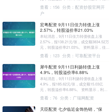
转债信用级别为“AA-”，债券....
查看：
156
分类：
配资炒股官网开
户
宏粤配资 9月11日佳力转债上涨
2.57%，转股溢价率21.03%
本站消息，9月11日佳力转债收盘上涨
2.57%，报138.21元/张，成交额3834.52万
元，转股溢价率21.03%。 资料显示，佳力
转债信用级别为“AA-”....
查看：
123
分类：
可靠配资平台
犀牛配资 9月11日利扬转债上涨
4.9%，转股溢价率6.88%
本站消息，9月11日利扬转债收盘上涨
4.9%，报185.62元/张，成交额15.03亿
元，转股溢价率6.88%。 资料显示，利扬
转债信用级别为“A+”，债券期限....
查看：
76
分类：
广瑞网配资
天臣配资 七夕临近金饰热销，“保