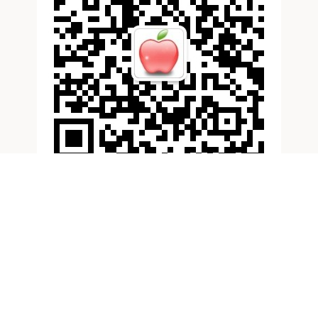
滚动资讯
富鑫中证配资 欠债700万，潮汕穷小哥靠卖鱼丸逆袭年销
10亿！网友：到底多好吃？
广瑞网配资
12-06