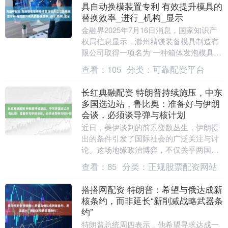
具自动换模装置专利 有效提升模具的
替换效率_进行_机构_显示
金融界2025年7月16日消息，国家知识产
权局信息显示，滁州精镁装备模具制造有
限公司取得一项名为“一种箱体发泡模具自
动换模装置”的专利，授权公告号
查看：
105
分类：
可靠配资平台
CN22309....
长红典融配资 特朗普持续施压，中东
多国选边站，鲁比奥：准备好与伊朗
会谈，必须谈导弹与核计划
近日，美伊谈判的前景变数丛生，伊朗提
出的条件引发了国际社会的广泛关注与讨
论。这场地缘政治博弈，不仅关乎两国自
身的命运，也波及整个中东地区的未来。
查看：
85
分类：
正规股票配资网站
就在所有人都在....
搭搭网配资 特朗普：希望与俄达成新
核条约，而非延长“新削减战略武器条
约”
特朗普总统周四表示，他希望寻求达成一