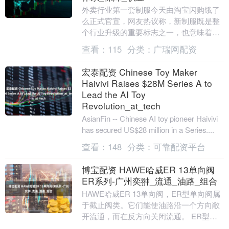
外卖行业第一套制服今天由淘宝闪购饿了
么正式官宣，网友热议称，新制服既是整
个行业升级的重要标志之一，也意味着社
会各界对骑士这一职业的全新认同。 8月
查看：
115
分类：
广瑞网配资
25日，淘宝闪....
宏泰配资 Chinese Toy Maker
Haivivi Raises $28M Series A to
Lead the AI Toy
Revolution_at_tech
AsianFin -- Chinese AI toy pioneer Haivivi
has secured US$28 million in a Series....
查看：
148
分类：
可靠配资平台
博宝配资 HAWE哈威ER 13单向阀
ER系列-广州奕翀_流通_油路_组合
HAWE哈威ER 13单向阀，ER型单向阀属
于截止阀类。它们能使油路沿一个方向敞
开流通，而在反方向关闭流通。 ER型螺
纹插装式单向阀为弹簧加载球式截止阀，