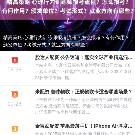
精高策略 心理行为训练师报考流程？怎么报考？有何作用？
颁发单位？考试形式？就业方向有哪些？
股达人配资 公告速递：嘉实全球产业精选混合发起式（QDII）2025年9月23日暂停申购、赎回及定期定额投资业务
本站消息，9月19日嘉实基金管理有限公司发布《关
09-26
于嘉实全球产业精选混合发起式（QDII）2025年9月
23日暂停申购、赎....
米配资 善睐物联：正规物联卡适合哪些场景？
正规物联卡作为一种基于运营商网络的物联网专属连
09-28
接方案,凭借其高速稳定、安全可靠的数据传输能力,
广泛应用于多个物联网场景,....
金宝盆配资 苹果最薄手机！iPhone Air厚度仅5.6mm，比历代iPhone更耐用
专题：2025苹果秋季发布会 新浪科技讯 9月10日凌