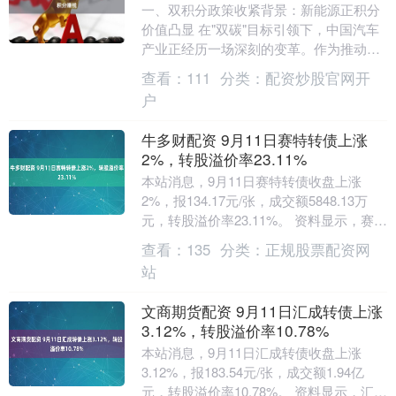
一、双积分政策收紧背景：新能源正积分
价值凸显 在"双碳"目标引领下，中国汽车
产业正经历一场深刻的变革。作为推动新
能源汽车发展的核心政策工具，"双积
查看：
111
分类：
配资炒股官网开
分"政策（即企....
户
牛多财配资 9月11日赛特转债上涨
2%，转股溢价率23.11%
本站消息，9月11日赛特转债收盘上涨
2%，报134.17元/张，成交额5848.13万
元，转股溢价率23.11%。 资料显示，赛特
转债信用级别为“A+”，债券期....
查看：
135
分类：
正规股票配资网
站
文商期货配资 9月11日汇成转债上涨
3.12%，转股溢价率10.78%
本站消息，9月11日汇成转债收盘上涨
3.12%，报183.54元/张，成交额1.94亿
元，转股溢价率10.78%。 资料显示，汇成