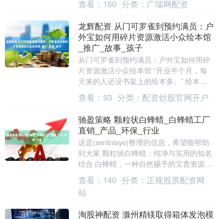
查看：
160
分类：
广瑞网配资
主要用....
龙辉配资 从门可罗雀到预约满员：户
外宝如何用碎片资源激活小众绘本馆
_推广_故事_孩子
从门可罗雀到预约满员：户外宝如何用碎
片资源激活小众绘本馆 “开业半个月，每
天来的人还没书架上的绘本多。” 绘本馆
主理人陈老师第三次修改营业时间时，终
查看：
93
分类：
配资炒股官网开户
于忍不住给户....
驰盈策略 颗粒状白蜂蜡_白蜂蜡工厂
直销_产品_环保_行业
这是(senlinlaye)整理的信息，希望能帮助
到大家 颗粒状白蜂蜡：纯净与实用的知名
结合 白蜂蜡，一种自然赐予的宝贵资源，
以其独特的颗粒状形态，展现出了其在....
查看：
140
分类：
正规股票配资网
站
淘股神配资 滁州精镁取得箱体发泡模