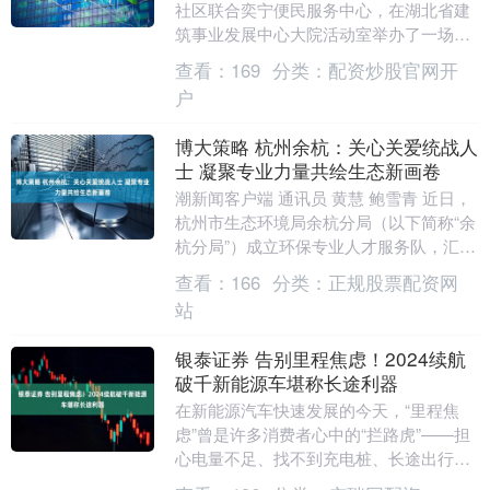
社区联合奕宁便民服务中心，在湖北省建
筑事业发展中心大院活动室举办了一场温
馨的冬至活动。邀请了辖区内的计生特扶
查看：
169
分类：
配资炒股官网开
老人、空巢老....
户
博大策略 杭州余杭：关心关爱统战人
士 凝聚专业力量共绘生态新画卷
潮新闻客户端 通讯员 黄慧 鲍雪青 近日，
杭州市生态环境局余杭分局（以下简称“余
杭分局”）成立环保专业人才服务队，汇聚
来自省市区三级的四十余名生态环境领域
查看：
166
分类：
正规股票配资网
专家智....
站
银泰证券 告别里程焦虑！2024续航
破千新能源车堪称长途利器
在新能源汽车快速发展的今天，“里程焦
虑”曾是许多消费者心中的“拦路虎”——担
心电量不足、找不到充电桩、长途出行受
限。但2024年，这一痛点正在被彻底改