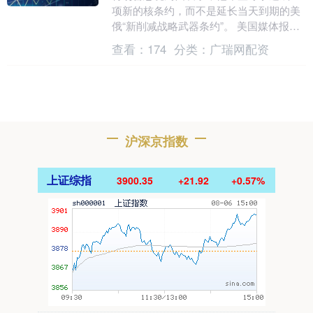
项新的核条约，而不是延长当天到期的美
俄“新削减战略武器条约”。 美国媒体报道
称，特朗普在社交平台上发帖，吹捧自己
查看：
174
分类：
广瑞网配资
增强美国军事....
沪深京指数
上证综指
3900.35
+21.92
+0.57%