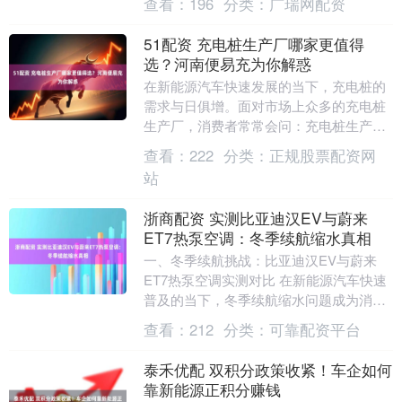
查看：
196
分类：
广瑞网配资
写。随着电....
51配资 充电桩生产厂哪家更值得
选？河南便易充为你解惑
在新能源汽车快速发展的当下，充电桩的
需求与日俱增。面对市场上众多的充电桩
生产厂，消费者常常会问：充电桩生产厂
哪家更值得选？哪个值得选？哪家技术
查看：
222
分类：
正规股票配资网
强？接下来，我们就....
站
浙商配资 实测比亚迪汉EV与蔚来
ET7热泵空调：冬季续航缩水真相
一、冬季续航挑战：比亚迪汉EV与蔚来
ET7热泵空调实测对比 在新能源汽车快速
普及的当下，冬季续航缩水问题成为消费
者关注的焦点。尤其是纯电动汽车，低温
查看：
212
分类：
可靠配资平台
环境下电池活....
泰禾优配 双积分政策收紧！车企如何
靠新能源正积分赚钱